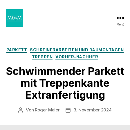
Menü
MbyM
Kategorien
PARKETT
SCHREINER­ARBEITEN UND BAUMONTAGEN
TREPPEN
VORHER-NACHHER
Schwimmender Parkett
mit Treppenkante
Extranfertigung
Von
Roger Maier
3. November 2024
Beitragsautor
Beitragsdatum