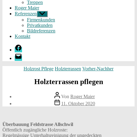
Treppen
Roger Maier
Referenzen
Untermenü
anzeigen
Firmenkunden
Privatkunden
Bildreferenzen
Kontakt
Facebook
E-
Mail
Kategorien
Holzrost Pflege
Holzterrassen
Vorher-Nachher
Holzterrassen pflegen
Beitragsautor
Von
Roger Maier
Beitragsdatum
11. Oktober 2020
Überbauung Feldstrasse Allschwil
Öffentlich zugängliche Holzroste:
Regelmässige Unterhaltsreinigung der ungedeckten